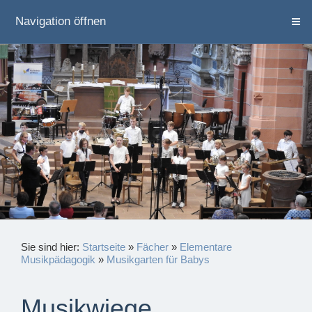
Navigation öffnen
Sie sind hier:
Startseite
»
Fächer
»
Elementare
Musikpädagogik
»
Musikgarten für Babys
Musikwiege