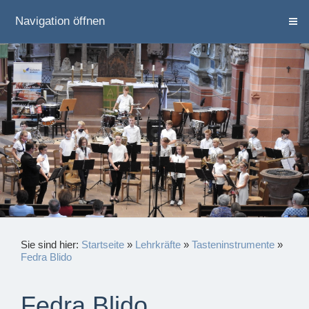
Navigation öffnen
Sie sind hier:
Startseite
»
Lehrkräfte
»
Tasteninstrumente
»
Fedra Blido
Fedra Blido